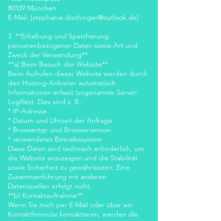
80339 München
E-Mail: [stephanie.dischinger@outlook.de]
3. **Erhebung und Speicherung
personenbezogener Daten sowie Art und
Zweck der Verwendung**
**a) Beim Besuch der Website**
Beim Aufrufen dieser Website werden durch
den Hosting-Anbieter automatisch
Informationen erfasst (sogenannte Server-
Logfiles). Dies sind z. B.:
* IP-Adresse
* Datum und Uhrzeit der Anfrage
* Browsertyp und Browserversion
* verwendetes Betriebssystem
Diese Daten sind technisch erforderlich, um
die Website anzuzeigen und die Stabilität
sowie Sicherheit zu gewährleisten. Eine
Zusammenführung mit anderen
Datenquellen erfolgt nicht.
**b) Kontaktaufnahme**
Wenn Sie mich per E-Mail oder über ein
Kontaktformular kontaktieren, werden die